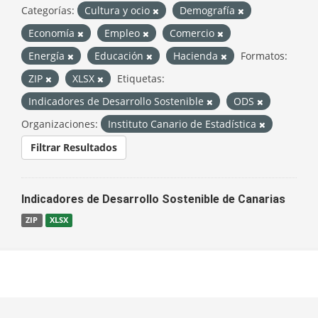
Categorías:
Cultura y ocio
Demografía
Economía
Empleo
Comercio
Energía
Educación
Hacienda
Formatos:
ZIP
XLSX
Etiquetas:
Indicadores de Desarrollo Sostenible
ODS
Organizaciones:
Instituto Canario de Estadística
Filtrar Resultados
Indicadores de Desarrollo Sostenible de Canarias
ZIP
XLSX