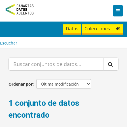
I
r
a
l
c
Datos
Colecciones
o
n
t
Escuchar
e
n
i
d
o
Ordenar por
1 conjunto de datos
encontrado