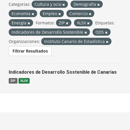
Categorías:
Cultura y ocio
Demografía
Economía
Empleo
Comercio
Energía
Formatos:
ZIP
XLSX
Etiquetas:
Indicadores de Desarrollo Sostenible
ODS
Organizaciones:
Instituto Canario de Estadística
Filtrar Resultados
Indicadores de Desarrollo Sostenible de Canarias
ZIP
XLSX