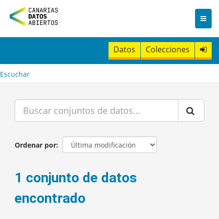
I
r
a
l
c
Datos
Colecciones
o
n
t
Escuchar
e
n
i
d
o
Ordenar por
1 conjunto de datos
encontrado