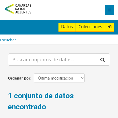
I
r
a
l
c
Datos
Colecciones
o
n
t
Escuchar
e
n
i
d
o
Ordenar por
1 conjunto de datos
encontrado