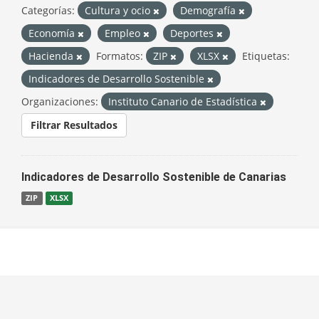
Categorías:
Cultura y ocio
Demografía
Economía
Empleo
Deportes
Hacienda
Formatos:
ZIP
XLSX
Etiquetas:
Indicadores de Desarrollo Sostenible
Organizaciones:
Instituto Canario de Estadística
Filtrar Resultados
Indicadores de Desarrollo Sostenible de Canarias
ZIP
XLSX