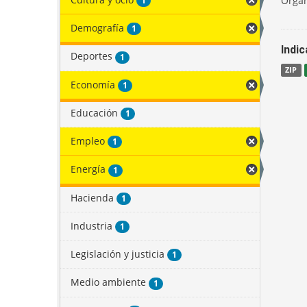
Organ
1
Demografía
1
Indi
Deportes
1
ZIP
Economía
1
Educación
1
Empleo
1
Energía
1
Hacienda
1
Industria
1
Legislación y justicia
1
Medio ambiente
1