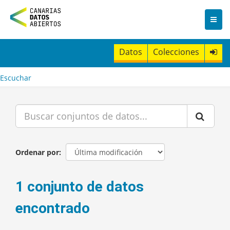
I
r
a
l
c
Datos
Colecciones
o
n
t
Escuchar
e
n
i
d
o
Ordenar por
1 conjunto de datos
encontrado