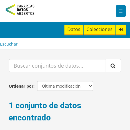
I
r
a
l
c
Datos
Colecciones
o
n
t
Escuchar
e
n
i
d
o
Ordenar por
1 conjunto de datos
encontrado