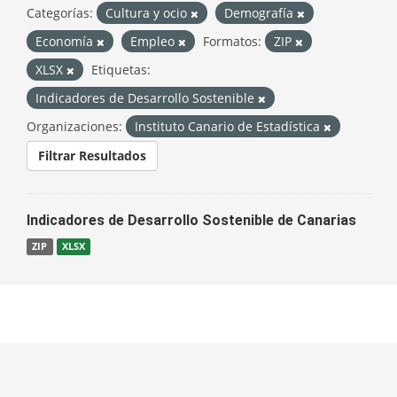
Categorías:
Cultura y ocio
Demografía
Economía
Empleo
Formatos:
ZIP
XLSX
Etiquetas:
Indicadores de Desarrollo Sostenible
Organizaciones:
Instituto Canario de Estadística
Filtrar Resultados
Indicadores de Desarrollo Sostenible de Canarias
ZIP
XLSX