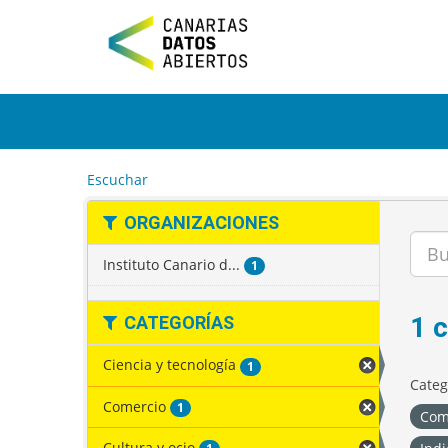
I
r
a
l
c
o
n
t
e
Escuchar
n
i
ORGANIZACIONES
d
o
Instituto Canario d...
1
1 
CATEGORÍAS
Ciencia y tecnología
1
Categ
Comercio
1
Com
Cultura y ocio