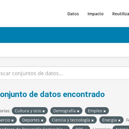
Datos
Impacto
Reutiliz
conjunto de datos encontrado
orías:
Cultura y ocio
Demografía
Empleo
ercio
Deportes
Ciencia y tecnología
Energía
F