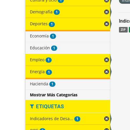
Indi
1
Demografía
1
Indi
Deportes
1
ZIP
Economía
1
Educación
1
Empleo
1
Energía
1
Hacienda
1
Mostrar Más Categorías
ETIQUETAS
Indicadores de Desa...
1