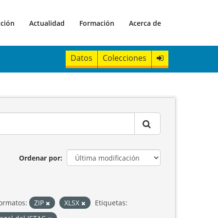
ación
Actualidad
Formación
Acerca de
Datos
Colecciones
Ordenar por
ormatos:
ZIP
XLSX
Etiquetas: