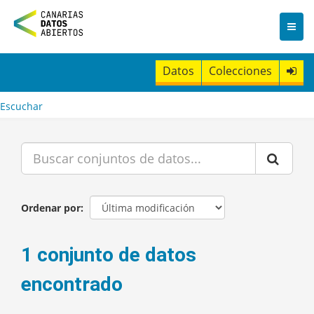
I
r
a
l
c
Datos
Colecciones
o
n
t
Escuchar
e
n
i
d
o
Ordenar por
1 conjunto de datos
encontrado