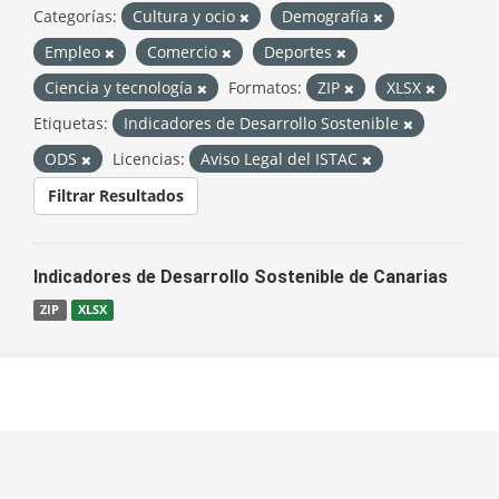
Categorías:
Cultura y ocio
Demografía
Empleo
Comercio
Deportes
Ciencia y tecnología
Formatos:
ZIP
XLSX
Etiquetas:
Indicadores de Desarrollo Sostenible
ODS
Licencias:
Aviso Legal del ISTAC
Filtrar Resultados
Indicadores de Desarrollo Sostenible de Canarias
ZIP
XLSX