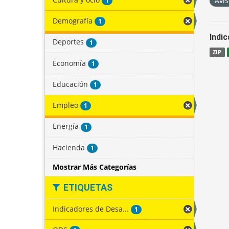
Avis
1
Demografía
1
Indi
Deportes
1
ZIP
Economía
1
Educación
1
Empleo
1
Energía
1
Hacienda
1
Mostrar Más Categorías
ETIQUETAS
Indicadores de Desa...
1