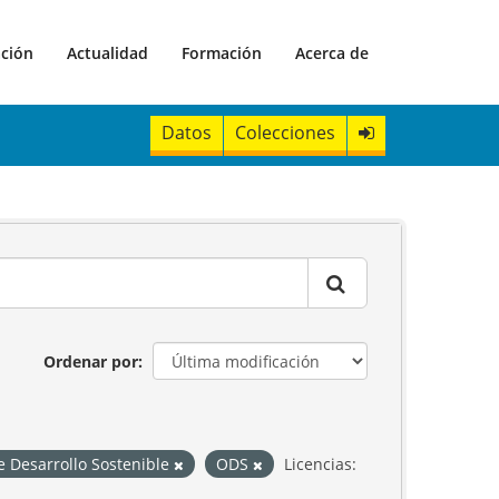
ación
Actualidad
Formación
Acerca de
Datos
Colecciones
Ordenar por
e Desarrollo Sostenible
ODS
Licencias: