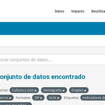
Datos
Impacto
Reutiliz
conjunto de datos encontrado
orías:
Cultura y ocio
Demografía
Empleo
ercio
Formatos:
ZIP
XLSX
Etiquetas:
Indicadores d