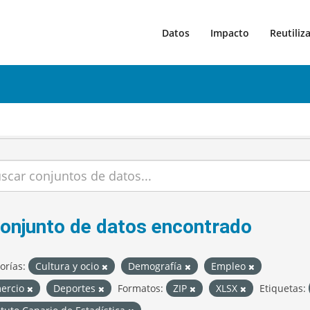
Datos
Impacto
Reutiliz
conjunto de datos encontrado
orías:
Cultura y ocio
Demografía
Empleo
ercio
Deportes
Formatos:
ZIP
XLSX
Etiquetas: