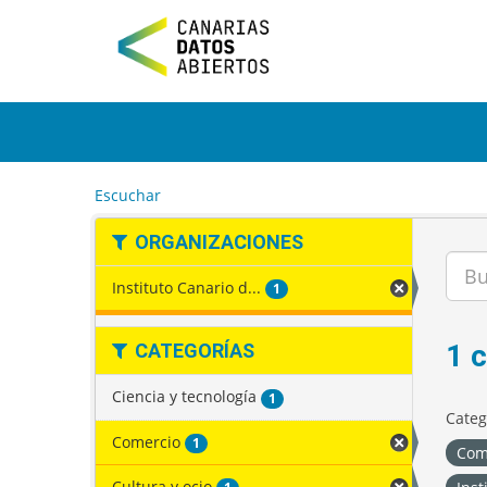
I
r
a
l
c
o
n
t
e
Escuchar
n
i
ORGANIZACIONES
d
o
Instituto Canario d...
1
1 
CATEGORÍAS
Ciencia y tecnología
1
Categ
Comercio
1
Com
Cultura y ocio