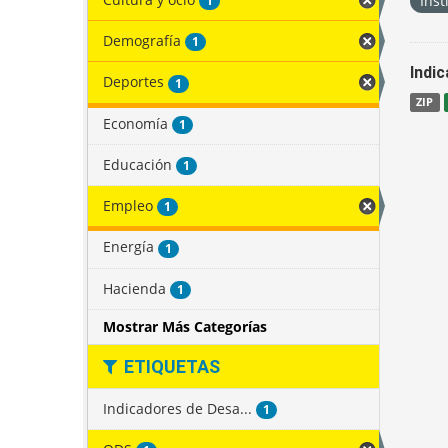
Inst
1
Demografía
1
Indi
Deportes
1
ZIP
Economía
1
Educación
1
Empleo
1
Energía
1
Hacienda
1
Mostrar Más Categorías
ETIQUETAS
Indicadores de Desa...
1