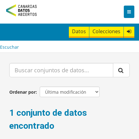
I
r
a
l
c
Datos
Colecciones
o
n
t
Escuchar
e
n
i
d
o
Ordenar por
1 conjunto de datos
encontrado