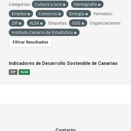
Categorías:
Cultura y ocio
Demografía
Empleo
Comercio
Energía
Formatos:
ZIP
XLSX
Etiquetas:
ODS
Organizaciones:
Instituto Canario de Estadística
Filtrar Resultados
Indicadores de Desarrollo Sostenible de Canarias
ZIP
XLSX
Contacto