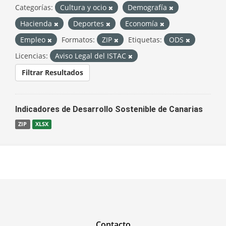
Categorías:
Cultura y ocio
Demografía
Hacienda
Deportes
Economía
Empleo
Formatos:
ZIP
Etiquetas:
ODS
Licencias:
Aviso Legal del ISTAC
Filtrar Resultados
Indicadores de Desarrollo Sostenible de Canarias
ZIP
XLSX
Contacto