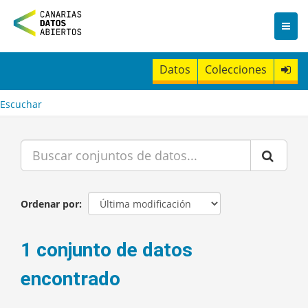
I
r
a
l
c
Datos
Colecciones
o
n
t
Escuchar
e
n
i
d
o
Ordenar por
1 conjunto de datos
encontrado