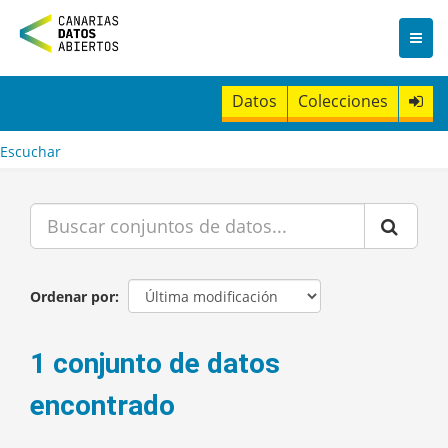
I
r
a
l
c
Datos
Colecciones
o
n
t
Escuchar
e
n
i
d
o
Ordenar por
1 conjunto de datos
encontrado