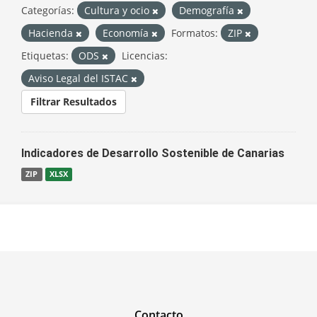
Categorías:
Cultura y ocio
Demografía
Hacienda
Economía
Formatos:
ZIP
Etiquetas:
ODS
Licencias:
Aviso Legal del ISTAC
Filtrar Resultados
Indicadores de Desarrollo Sostenible de Canarias
ZIP
XLSX
Contacto