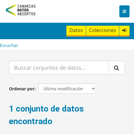
I
r
a
l
c
Datos
Colecciones
o
n
t
Escuchar
e
n
i
d
o
Ordenar por
1 conjunto de datos
encontrado