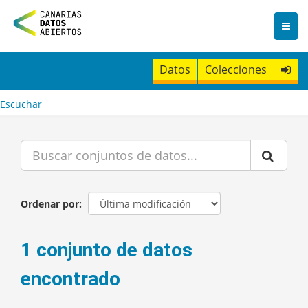
I
r
a
l
c
Datos
Colecciones
o
n
t
Escuchar
e
n
i
d
o
Ordenar por
1 conjunto de datos
encontrado