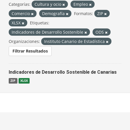
Categorías:
Cultura y ocio
Empleo
Comercio
Demografía
Formatos:
ZIP
XLSX
Etiquetas:
Indicadores de Desarrollo Sostenible
ODS
Organizaciones:
Instituto Canario de Estadística
Filtrar Resultados
Indicadores de Desarrollo Sostenible de Canarias
ZIP
XLSX