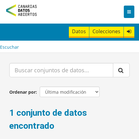
I
r
a
l
c
Datos
Colecciones
o
n
t
Escuchar
e
n
i
d
o
Ordenar por
1 conjunto de datos
encontrado