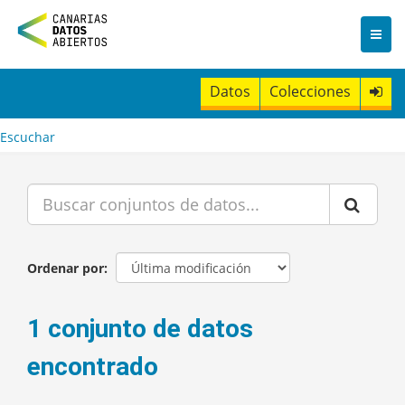
I
r
a
l
c
Datos
Colecciones
o
n
t
Escuchar
e
n
i
d
o
Ordenar por
1 conjunto de datos
encontrado