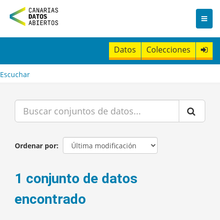
I
r
a
l
c
Datos
Colecciones
o
n
t
Escuchar
e
n
i
d
o
Ordenar por
1 conjunto de datos
encontrado