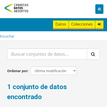
I
r
a
l
c
Datos
Colecciones
o
n
t
Escuchar
e
n
i
d
o
Ordenar por
1 conjunto de datos
encontrado