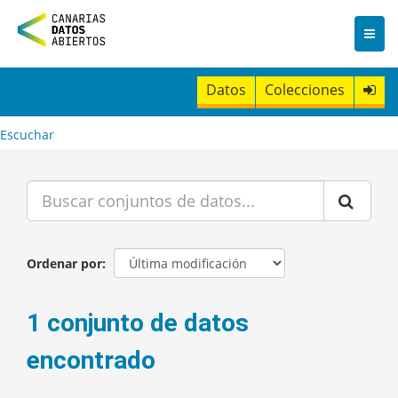
I
r
a
l
c
Datos
Colecciones
o
n
t
Escuchar
e
n
i
d
o
Ordenar por
1 conjunto de datos
encontrado