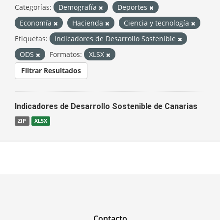
Categorías:
Demografía
Deportes
Economía
Hacienda
Ciencia y tecnología
Etiquetas:
Indicadores de Desarrollo Sostenible
ODS
Formatos:
XLSX
Filtrar Resultados
Indicadores de Desarrollo Sostenible de Canarias
ZIP
XLSX
Contacto