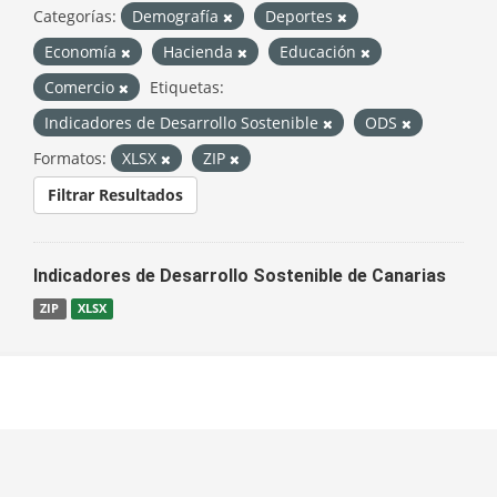
Categorías:
Demografía
Deportes
Economía
Hacienda
Educación
Comercio
Etiquetas:
Indicadores de Desarrollo Sostenible
ODS
Formatos:
XLSX
ZIP
Filtrar Resultados
Indicadores de Desarrollo Sostenible de Canarias
ZIP
XLSX