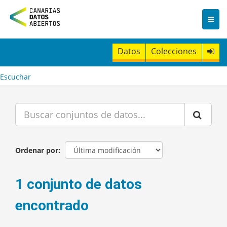
I
r
a
l
c
Datos
Colecciones
o
n
t
Escuchar
e
n
i
d
o
Ordenar por
1 conjunto de datos
encontrado