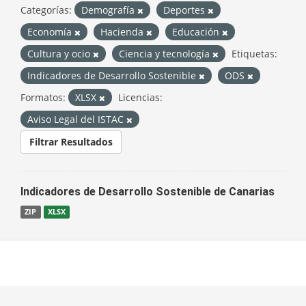
Categorías:
Demografía
Deportes
Economía
Hacienda
Educación
Cultura y ocio
Ciencia y tecnología
Etiquetas:
Indicadores de Desarrollo Sostenible
ODS
Formatos:
XLSX
Licencias:
Aviso Legal del ISTAC
Filtrar Resultados
Indicadores de Desarrollo Sostenible de Canarias
ZIP
XLSX