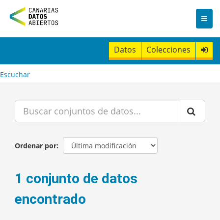
I
r
a
l
c
Datos
Colecciones
o
n
t
Escuchar
e
n
i
d
o
Ordenar por
1 conjunto de datos
encontrado