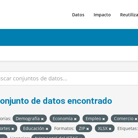
Datos
Impacto
Reutiliz
conjunto de datos encontrado
orías:
Demografía
Economía
Empleo
Comercio
ortes
Educación
Formatos:
ZIP
XLSX
Etiquetas: