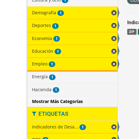
OD
1
Demografía
1
Indi
Deportes
1
ZIP
Economía
1
Educación
1
Empleo
1
Energía
1
Hacienda
1
Mostrar Más Categorías
ETIQUETAS
Indicadores de Desa...
1