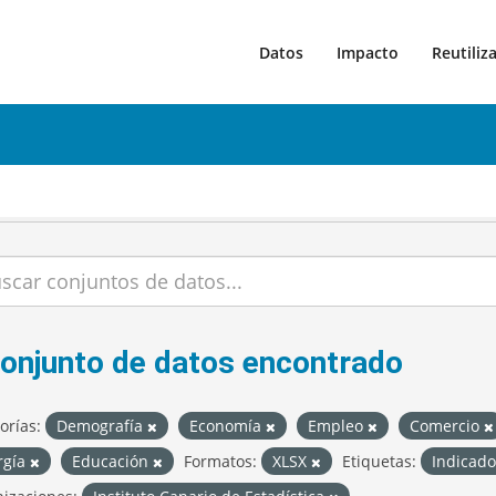
Datos
Impacto
Reutiliz
conjunto de datos encontrado
orías:
Demografía
Economía
Empleo
Comercio
rgía
Educación
Formatos:
XLSX
Etiquetas:
Indicado