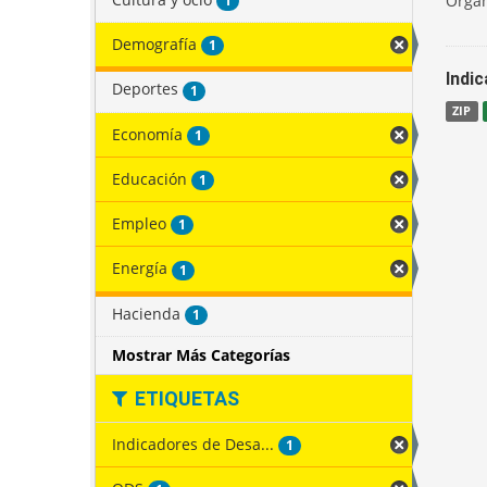
Organ
1
Demografía
1
Indi
Deportes
1
ZIP
Economía
1
Educación
1
Empleo
1
Energía
1
Hacienda
1
Mostrar Más Categorías
ETIQUETAS
Indicadores de Desa...
1