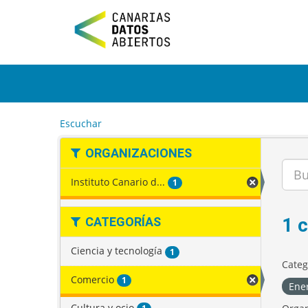
I
r
a
l
c
o
n
t
e
Escuchar
n
i
ORGANIZACIONES
d
o
Instituto Canario d...
1
1 
CATEGORÍAS
Ciencia y tecnología
1
Categ
Comercio
1
Ene
Cultura y ocio