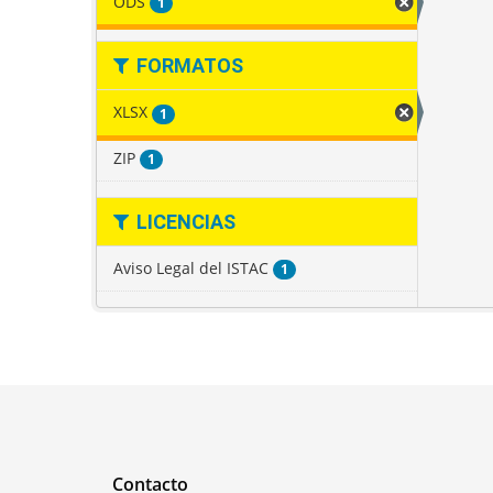
ODS
1
FORMATOS
XLSX
1
ZIP
1
LICENCIAS
Aviso Legal del ISTAC
1
Contacto