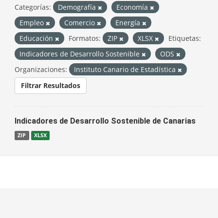
Categorías:
Demografía
Economía
Empleo
Comercio
Energía
Educación
Formatos:
ZIP
XLSX
Etiquetas:
Indicadores de Desarrollo Sostenible
ODS
Organizaciones:
Instituto Canario de Estadística
Filtrar Resultados
Indicadores de Desarrollo Sostenible de Canarias
ZIP
XLSX