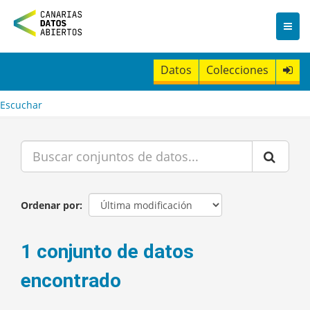
I
r
a
l
c
Datos
Colecciones
o
n
t
Escuchar
e
n
i
d
o
Ordenar por
1 conjunto de datos
encontrado