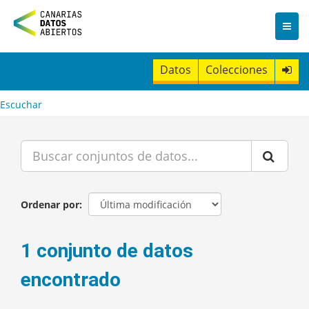
I
r
a
l
c
Datos
Colecciones
o
n
t
Escuchar
e
n
i
d
o
Ordenar por
1 conjunto de datos
encontrado