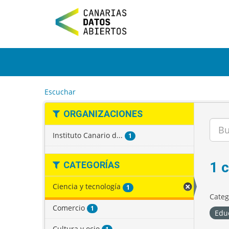
I
r
a
l
c
o
n
t
e
Escuchar
n
i
ORGANIZACIONES
d
o
Instituto Canario d...
1
1 
CATEGORÍAS
Ciencia y tecnología
1
Categ
Comercio
1
Edu
Cultura y ocio