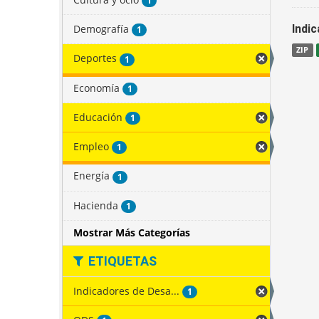
1
Demografía
Indi
1
ZIP
Deportes
1
Economía
1
Educación
1
Empleo
1
Energía
1
Hacienda
1
Mostrar Más Categorías
ETIQUETAS
Indicadores de Desa...
1