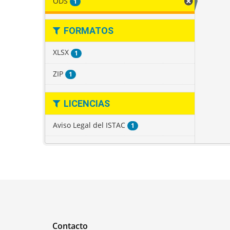
ODS
1
FORMATOS
XLSX
1
ZIP
1
LICENCIAS
Aviso Legal del ISTAC
1
Contacto