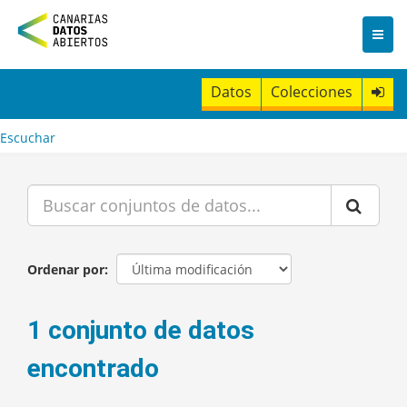
I
r
a
l
c
Datos
Colecciones
o
n
t
Escuchar
e
n
i
d
o
Ordenar por
1 conjunto de datos
encontrado