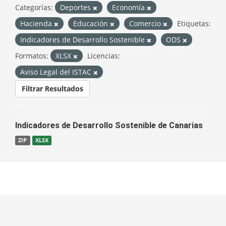
Categorías:
Deportes
Economía
Hacienda
Educación
Comercio
Etiquetas:
Indicadores de Desarrollo Sostenible
ODS
Formatos:
XLSX
Licencias:
Aviso Legal del ISTAC
Filtrar Resultados
Indicadores de Desarrollo Sostenible de Canarias
ZIP
XLSX