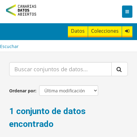
I
r
a
l
c
Datos
Colecciones
o
n
t
Escuchar
e
n
i
d
o
Ordenar por
1 conjunto de datos
encontrado