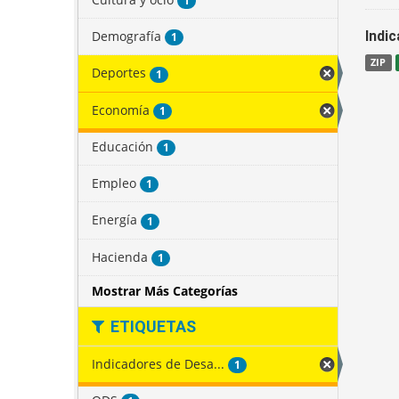
1
Demografía
Indi
1
ZIP
Deportes
1
Economía
1
Educación
1
Empleo
1
Energía
1
Hacienda
1
Mostrar Más Categorías
ETIQUETAS
Indicadores de Desa...
1