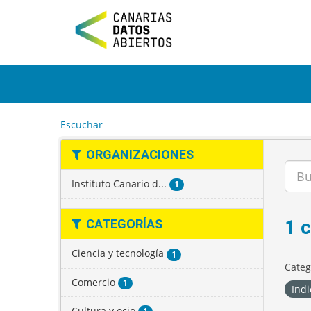
I
r
a
l
c
o
n
t
e
Escuchar
n
i
ORGANIZACIONES
d
o
Instituto Canario d...
1
1 
CATEGORÍAS
Ciencia y tecnología
1
Categ
Comercio
1
Indi
Cultura y ocio