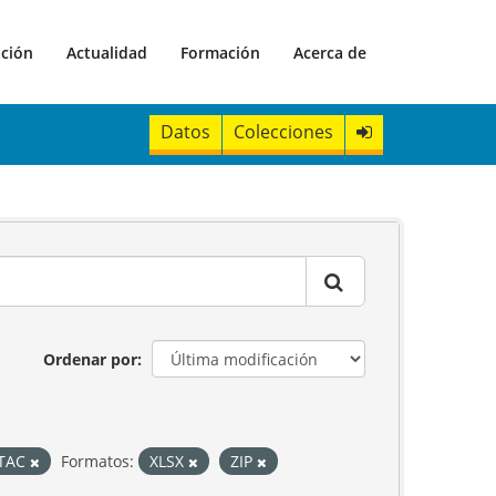
ación
Actualidad
Formación
Acerca de
Datos
Colecciones
Ordenar por
STAC
Formatos:
XLSX
ZIP