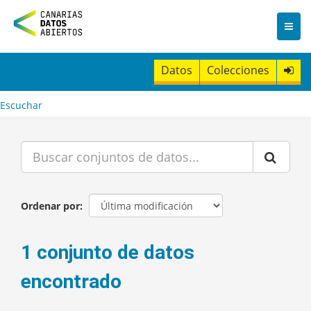
I
r
a
l
c
Datos
Colecciones
o
n
t
Escuchar
e
n
i
d
o
Ordenar por
1 conjunto de datos
encontrado