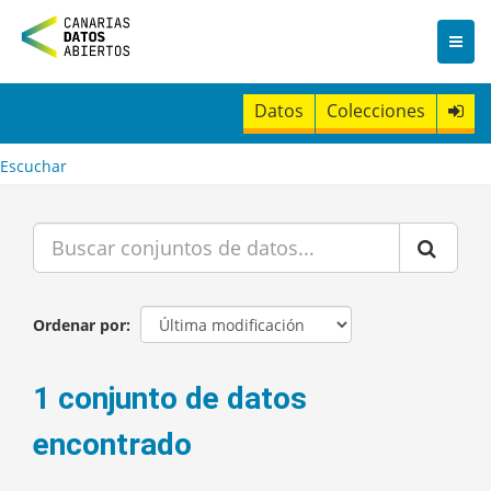
I
r
a
l
c
Datos
Colecciones
o
n
t
Escuchar
e
n
i
d
o
Ordenar por
1 conjunto de datos
encontrado