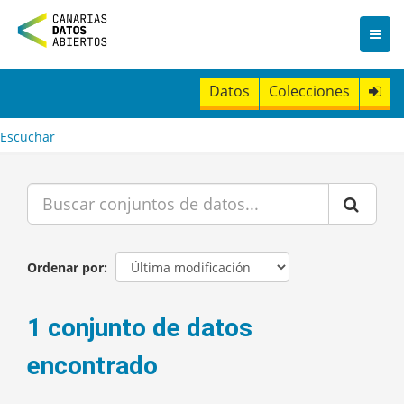
I
r
a
l
c
Datos
Colecciones
o
n
t
Escuchar
e
n
i
d
o
Ordenar por
1 conjunto de datos
encontrado