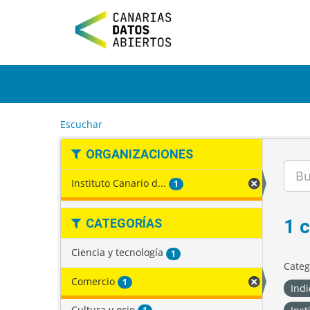
I
r
a
l
c
o
n
t
e
Escuchar
n
i
ORGANIZACIONES
d
o
Instituto Canario d...
1
1 
CATEGORÍAS
Ciencia y tecnología
1
Categ
Comercio
1
Indi
Cultura y ocio