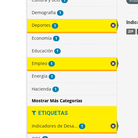
Inst
1
Demografía
1
Indi
Deportes
1
ZIP
Economía
1
Educación
1
Empleo
1
Energía
1
Hacienda
1
Mostrar Más Categorías
ETIQUETAS
Indicadores de Desa...
1