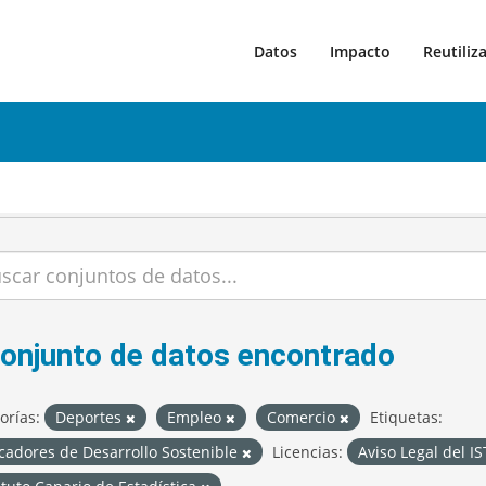
Datos
Impacto
Reutiliz
conjunto de datos encontrado
orías:
Deportes
Empleo
Comercio
Etiquetas:
cadores de Desarrollo Sostenible
Licencias:
Aviso Legal del I