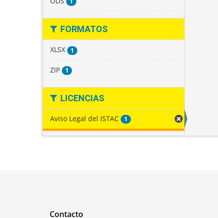
ODS
1
FORMATOS
XLSX
1
ZIP
1
LICENCIAS
Aviso Legal del ISTAC
1
Contacto