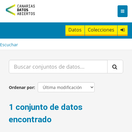
I
r
a
l
c
Datos
Colecciones
o
n
t
Escuchar
e
n
i
d
o
Ordenar por
1 conjunto de datos
encontrado