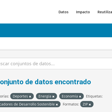
Datos
Impacto
Reutiliz
conjunto de datos encontrado
orías:
Deportes
Energía
Economía
Etiquetas:
cadores de Desarrollo Sostenible
Formatos:
ZIP