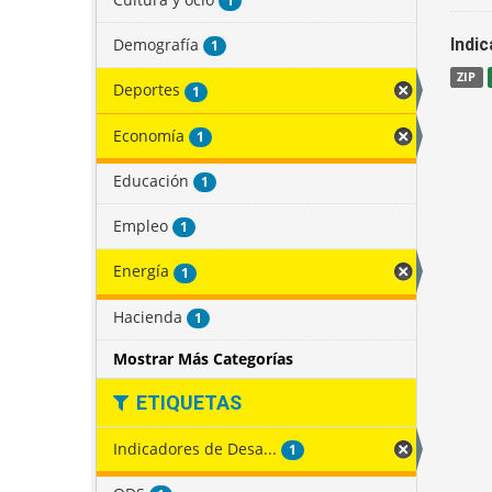
1
Demografía
Indi
1
ZIP
Deportes
1
Economía
1
Educación
1
Empleo
1
Energía
1
Hacienda
1
Mostrar Más Categorías
ETIQUETAS
Indicadores de Desa...
1