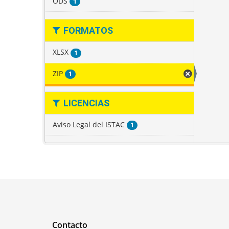
ODS
1
FORMATOS
XLSX
1
ZIP
1
LICENCIAS
Aviso Legal del ISTAC
1
Contacto