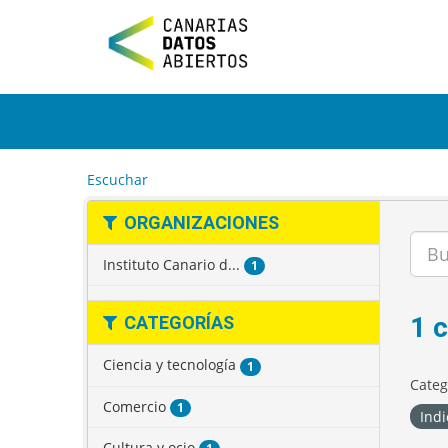
I
r
a
l
c
o
n
t
e
Escuchar
n
i
ORGANIZACIONES
d
o
Instituto Canario d...
1
1 
CATEGORÍAS
Ciencia y tecnología
1
Categ
Comercio
1
Indi
Cultura y ocio