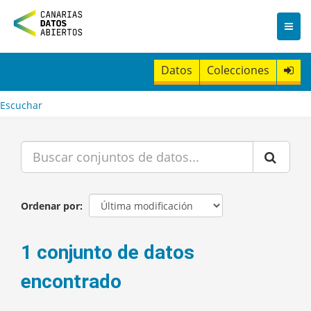
I
r
a
l
c
Datos
Colecciones
o
n
t
Escuchar
e
n
i
d
o
Ordenar por
1 conjunto de datos
encontrado