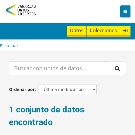
I
r
a
l
c
Datos
Colecciones
o
n
t
Escuchar
e
n
i
d
o
Ordenar por
1 conjunto de datos
encontrado