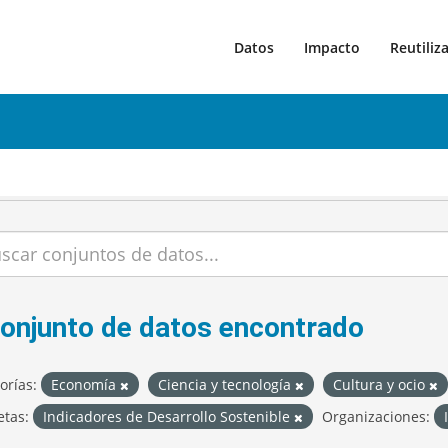
Datos
Impacto
Reutiliz
conjunto de datos encontrado
orías:
Economía
Ciencia y tecnología
Cultura y ocio
etas:
Indicadores de Desarrollo Sostenible
Organizaciones: