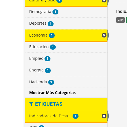
1
Demografía
Indi
1
ZIP
Deportes
1
Economía
1
Educación
1
Empleo
1
Energía
1
Hacienda
1
Mostrar Más Categorías
ETIQUETAS
Indicadores de Desa...
1