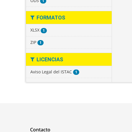
ODS
1
FORMATOS
XLSX
1
ZIP
1
LICENCIAS
Aviso Legal del ISTAC
1
Contacto