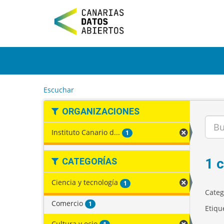
I
r
a
l
c
o
n
t
e
Escuchar
n
i
ORGANIZACIONES
d
o
Instituto Canario d...
1
1 
CATEGORÍAS
Ciencia y tecnología
1
Categ
Comercio
1
Etiqu
Cultura y ocio