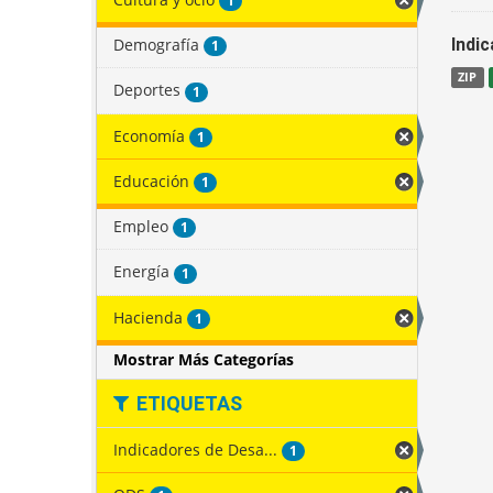
1
Demografía
Indi
1
ZIP
Deportes
1
Economía
1
Educación
1
Empleo
1
Energía
1
Hacienda
1
Mostrar Más Categorías
ETIQUETAS
Indicadores de Desa...
1