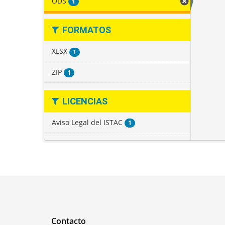
ODS
1
FORMATOS
XLSX
1
ZIP
1
LICENCIAS
Aviso Legal del ISTAC
1
Contacto