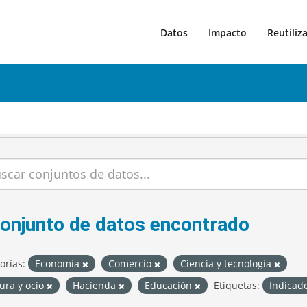
Datos
Impacto
Reutiliz
conjunto de datos encontrado
orías:
Economía
Comercio
Ciencia y tecnología
ura y ocio
Hacienda
Educación
Etiquetas:
Indicad