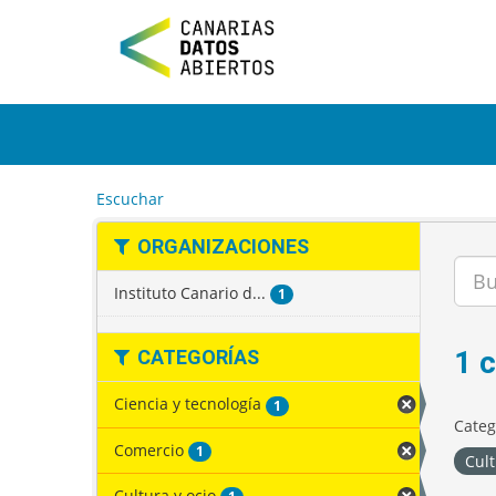
I
r
a
l
c
o
n
t
e
Escuchar
n
i
ORGANIZACIONES
d
o
Instituto Canario d...
1
1 
CATEGORÍAS
Ciencia y tecnología
1
Categ
Comercio
1
Cult
Cultura y ocio