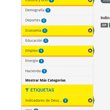
Inst
1
Demografía
1
Indi
Deportes
1
ZIP
Economía
1
Educación
1
Empleo
1
Energía
1
Hacienda
1
Mostrar Más Categorías
ETIQUETAS
Indicadores de Desa...
1