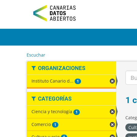
I
r
a
l
c
o
n
t
e
Escuchar
n
i
ORGANIZACIONES
d
o
Instituto Canario d...
1
1 
CATEGORÍAS
Ciencia y tecnología
1
Categ
Comercio
1
Cult
Cultura y ocio