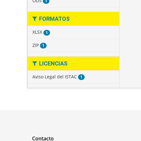
ODS
1
FORMATOS
XLSX
1
ZIP
1
LICENCIAS
Aviso Legal del ISTAC
1
Contacto