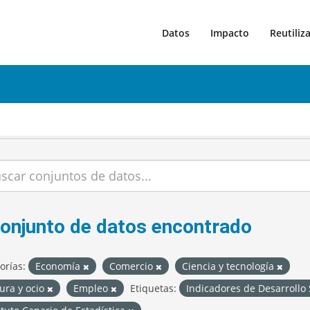
Datos
Impacto
Reutiliz
conjunto de datos encontrado
orías:
Economía
Comercio
Ciencia y tecnología
ura y ocio
Empleo
Etiquetas:
Indicadores de Desarrollo