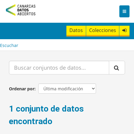
I
r
a
l
c
Datos
Colecciones
o
n
t
Escuchar
e
n
i
d
o
Ordenar por
1 conjunto de datos
encontrado