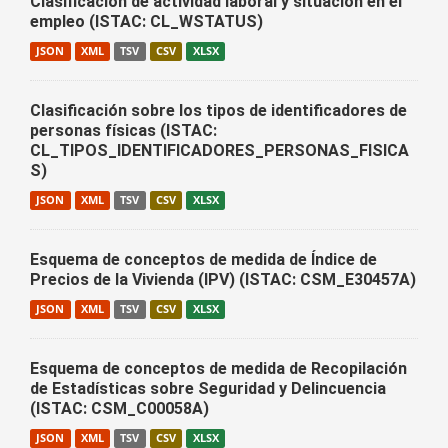
Clasificación de actividad laboral y situación en el
empleo (ISTAC: CL_WSTATUS)
JSON
XML
TSV
CSV
XLSX
Clasificación sobre los tipos de identificadores de
personas físicas (ISTAC:
CL_TIPOS_IDENTIFICADORES_PERSONAS_FISICA
S)
JSON
XML
TSV
CSV
XLSX
Esquema de conceptos de medida de Índice de
Precios de la Vivienda (IPV) (ISTAC: CSM_E30457A)
JSON
XML
TSV
CSV
XLSX
Esquema de conceptos de medida de Recopilación
de Estadísticas sobre Seguridad y Delincuencia
(ISTAC: CSM_C00058A)
JSON
XML
TSV
CSV
XLSX