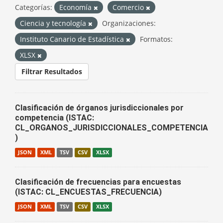
Categorías:
Economía
Comercio
Ciencia y tecnología
Organizaciones:
Instituto Canario de Estadística
Formatos:
XLSX
Filtrar Resultados
Clasificación de órganos jurisdiccionales por
competencia (ISTAC:
CL_ORGANOS_JURISDICCIONALES_COMPETENCIA
)
JSON
XML
TSV
CSV
XLSX
Clasificación de frecuencias para encuestas
(ISTAC: CL_ENCUESTAS_FRECUENCIA)
JSON
XML
TSV
CSV
XLSX