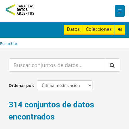
I
r
a
l
c
Datos
Colecciones
o
n
t
Escuchar
e
n
i
d
o
Ordenar por
314 conjuntos de datos
encontrados