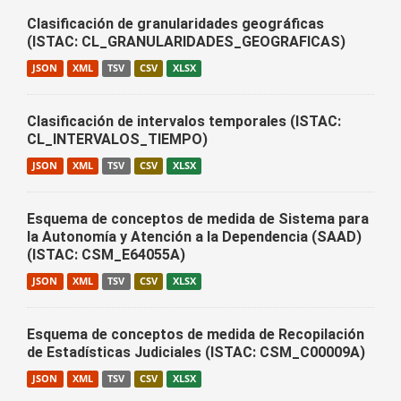
Clasificación de granularidades geográficas
(ISTAC: CL_GRANULARIDADES_GEOGRAFICAS)
JSON
XML
TSV
CSV
XLSX
Clasificación de intervalos temporales (ISTAC:
CL_INTERVALOS_TIEMPO)
JSON
XML
TSV
CSV
XLSX
Esquema de conceptos de medida de Sistema para
la Autonomía y Atención a la Dependencia (SAAD)
(ISTAC: CSM_E64055A)
JSON
XML
TSV
CSV
XLSX
Esquema de conceptos de medida de Recopilación
de Estadísticas Judiciales (ISTAC: CSM_C00009A)
JSON
XML
TSV
CSV
XLSX