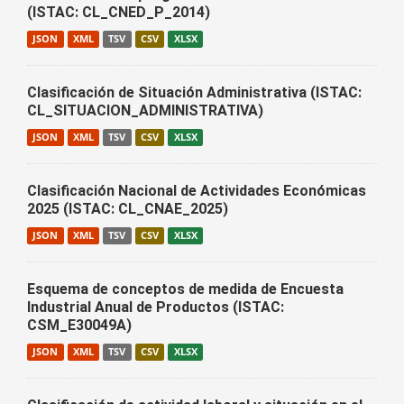
(ISTAC: CL_CNED_P_2014)
JSON
XML
TSV
CSV
XLSX
Clasificación de Situación Administrativa (ISTAC:
CL_SITUACION_ADMINISTRATIVA)
JSON
XML
TSV
CSV
XLSX
Clasificación Nacional de Actividades Económicas
2025 (ISTAC: CL_CNAE_2025)
JSON
XML
TSV
CSV
XLSX
Esquema de conceptos de medida de Encuesta
Industrial Anual de Productos (ISTAC:
CSM_E30049A)
JSON
XML
TSV
CSV
XLSX