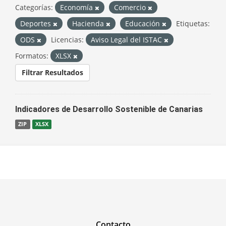
Categorías:
Economía
Comercio
Deportes
Hacienda
Educación
Etiquetas:
ODS
Licencias:
Aviso Legal del ISTAC
Formatos:
XLSX
Filtrar Resultados
Indicadores de Desarrollo Sostenible de Canarias
ZIP
XLSX
Contacto