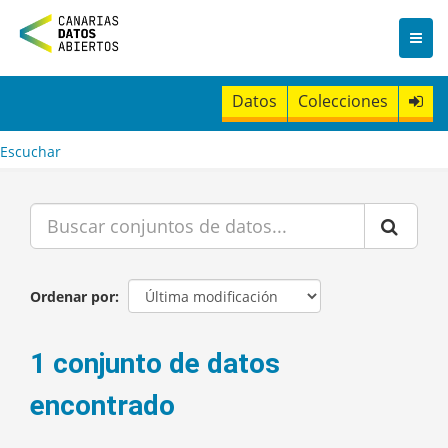
I
r
a
l
c
Datos
Colecciones
o
n
t
Escuchar
e
n
i
d
o
Ordenar por
1 conjunto de datos
encontrado