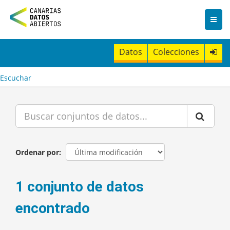
I
r
a
l
c
Datos
Colecciones
o
n
t
Escuchar
e
n
i
d
o
Ordenar por
1 conjunto de datos
encontrado