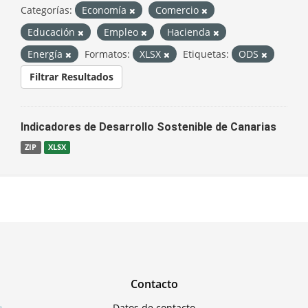
Categorías:
Economía
Comercio
Educación
Empleo
Hacienda
Energía
Formatos:
XLSX
Etiquetas:
ODS
Filtrar Resultados
Indicadores de Desarrollo Sostenible de Canarias
ZIP
XLSX
Contacto
Datos de contacto