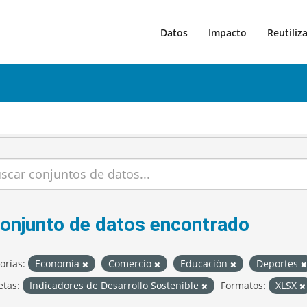
Datos
Impacto
Reutiliz
conjunto de datos encontrado
orías:
Economía
Comercio
Educación
Deportes
etas:
Indicadores de Desarrollo Sostenible
Formatos:
XLSX