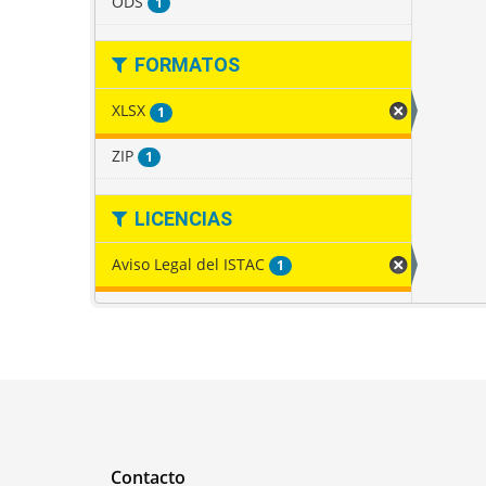
ODS
1
FORMATOS
XLSX
1
ZIP
1
LICENCIAS
Aviso Legal del ISTAC
1
Contacto