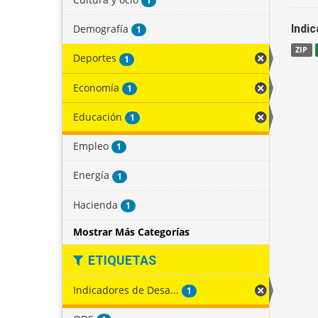
1
Demografía
Indi
1
ZIP
Deportes
1
Economía
1
Educación
1
Empleo
1
Energía
1
Hacienda
1
Mostrar Más Categorías
ETIQUETAS
Indicadores de Desa...
1