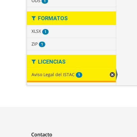
ODS
1
FORMATOS
XLSX
1
ZIP
1
LICENCIAS
Aviso Legal del ISTAC
1
Contacto