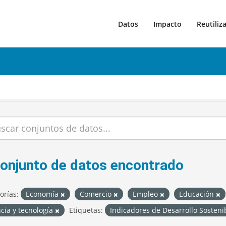
Datos
Impacto
Reutiliz
conjunto de datos encontrado
orías:
Economía
Comercio
Empleo
Educación
cia y tecnología
Etiquetas:
Indicadores de Desarrollo Sosten