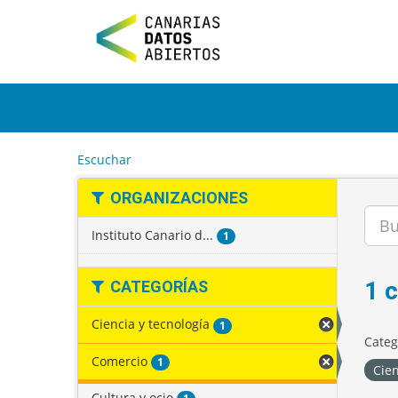
I
r
a
l
c
o
n
t
e
Escuchar
n
i
ORGANIZACIONES
d
o
Instituto Canario d...
1
1 
CATEGORÍAS
Ciencia y tecnología
1
Categ
Comercio
1
Cien
Cultura y ocio