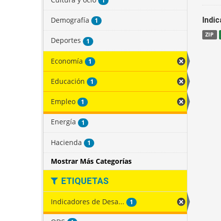
1
Demografía
Indi
1
ZIP
Deportes
1
Economía
1
Educación
1
Empleo
1
Energía
1
Hacienda
1
Mostrar Más Categorías
ETIQUETAS
Indicadores de Desa...
1