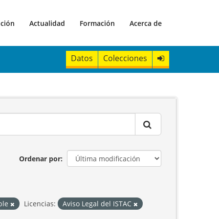
ación
Actualidad
Formación
Acerca de
Datos
Colecciones
Ordenar por
ible
Licencias:
Aviso Legal del ISTAC