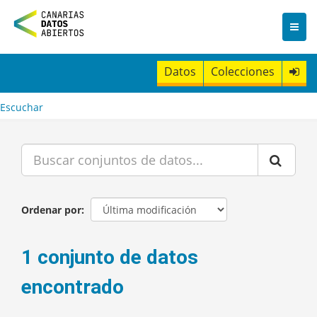
I
r
a
l
c
Datos
Colecciones
o
n
t
Escuchar
e
n
i
d
o
Ordenar por
1 conjunto de datos
encontrado