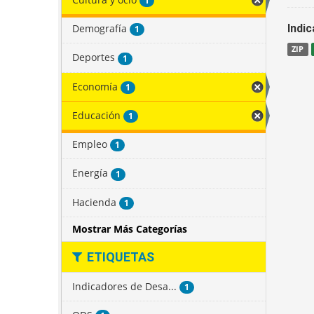
1
Demografía
Indi
1
ZIP
Deportes
1
Economía
1
Educación
1
Empleo
1
Energía
1
Hacienda
1
Mostrar Más Categorías
ETIQUETAS
Indicadores de Desa...
1