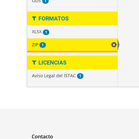
ODS
1
FORMATOS
XLSX
1
ZIP
1
LICENCIAS
Aviso Legal del ISTAC
1
Contacto