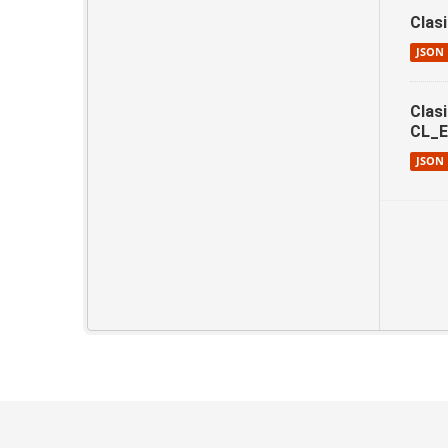
Clas
JSON
Clas
CL_
JSON