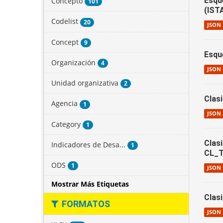
Esqu
Concepto
101
(IST
Codelist
20
JSON
Concept
9
Esqu
Organización
4
JSON
Unidad organizativa
2
Clas
Agencia
1
JSON
Category
1
Clas
Indicadores de Desa...
1
CL_
ODS
1
JSON
Mostrar Más Etiquetas
Clas
FORMATOS
JSON