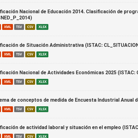
ificación Nacional de Educación 2014. Clasificación de prog
NED_P_2014)
XML
TSV
CSV
XLSX
ificación de Situación Administrativa (ISTAC: CL_SITUAC
XML
TSV
CSV
XLSX
ificación Nacional de Actividades Económicas 2025 (ISTAC
XML
TSV
CSV
XLSX
ema de conceptos de medida de Encuesta Industrial Anual
XML
TSV
CSV
XLSX
ificación de actividad laboral y situación en el empleo (IS
XML
TSV
CSV
XLSX