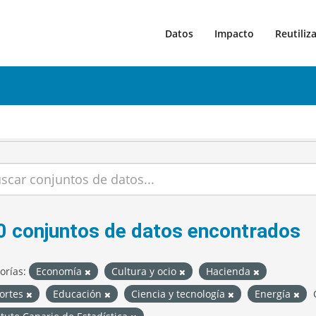
Datos
Impacto
Reutiliz
0 conjuntos de datos encontrados
orías:
Economía
Cultura y ocio
Hacienda
ortes
Educación
Ciencia y tecnología
Energía