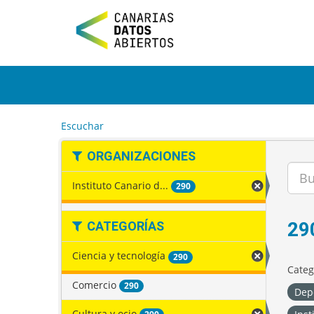
I
r
a
l
c
o
n
t
e
Escuchar
n
i
ORGANIZACIONES
d
o
Instituto Canario d...
290
29
CATEGORÍAS
Ciencia y tecnología
290
Categ
Comercio
290
Dep
Cultura y ocio