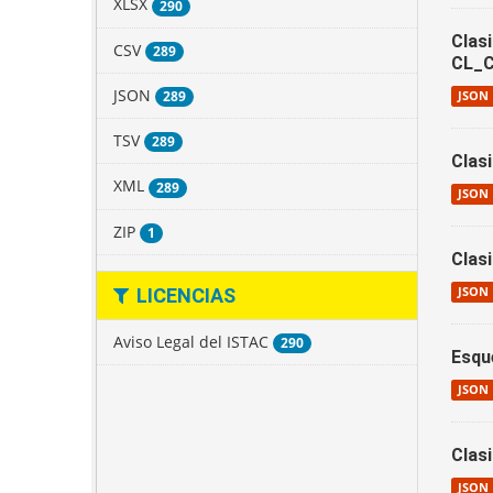
XLSX
290
Clas
CSV
289
CL_C
JSON
289
JSON
TSV
289
Clas
XML
289
JSON
ZIP
1
Clas
LICENCIAS
JSON
Aviso Legal del ISTAC
290
Esqu
JSON
Clas
JSON