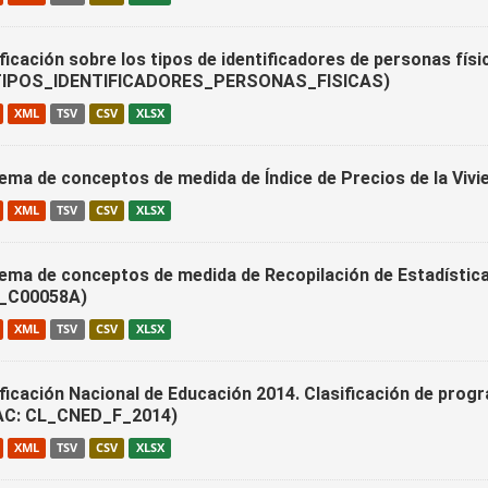
ficación sobre los tipos de identificadores de personas físi
IPOS_IDENTIFICADORES_PERSONAS_FISICAS)
XML
TSV
CSV
XLSX
ema de conceptos de medida de Índice de Precios de la Viv
XML
TSV
CSV
XLSX
ema de conceptos de medida de Recopilación de Estadística
_C00058A)
XML
TSV
CSV
XLSX
ificación Nacional de Educación 2014. Clasificación de prog
AC: CL_CNED_F_2014)
XML
TSV
CSV
XLSX