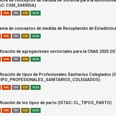
ema de conceptos de medida de Sistema para la Autonomía 
AC: CSM_E64055A)
XML
TSV
CSV
XLSX
ema de conceptos de medida de Recopilación de Estadístic
XML
TSV
CSV
XLSX
ificación de agregaciones sectoriales para la CNAE 202
XML
TSV
CSV
XLSX
ificación de tipos de Profesionales Sanitarios Colegiados (
TIPO_PROFESIONALES_SANITARIOS_COLEGIADOS)
XML
TSV
CSV
XLSX
ificación de los tipos de parto (ISTAC: CL_TIPOS_PARTO)
XML
TSV
CSV
XLSX