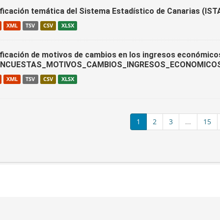
ificación temática del Sistema Estadístico de Canarias (
XML
TSV
CSV
XLSX
ificación de motivos de cambios en los ingresos económico
ENCUESTAS_MOTIVOS_CAMBIOS_INGRESOS_ECONOMICO
XML
TSV
CSV
XLSX
1
2
3
...
15