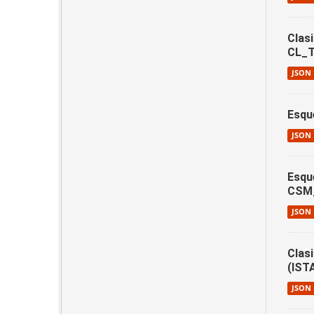
Clasi
CL_T
JSON
Esqu
JSON
Esqu
CSM
JSON
Clas
(IST
JSON