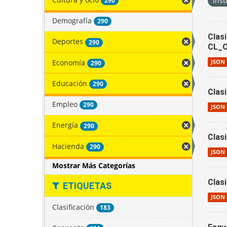
Inst
290
Demografía
290
Clas
Deportes
290
CL_
Economía
JSON
290
Educación
290
Clas
Empleo
290
JSON
Energía
290
Clas
Hacienda
290
JSON
Mostrar Más Categorías
Clas
ETIQUETAS
JSON
Clasificación
183